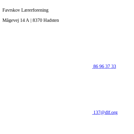
Favrskov Lærerforening
Mågevej 14 A | 8370 Hadsten
86 96 37 33
137@dlf.org